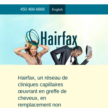
450 468-6666
English
Greffe de cheveux
Menu
Prothèse capillaire
Produits et prévention
Consultation en ligne
Trouver une clinique
Témoignages
Hairfax, un réseau de
cliniques capillaires
œuvrant en greffe de
cheveux, en
remplacement non