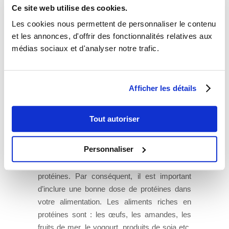
capillaires contenant de l’alcool doivent être
Ce site web utilise des cookies.
évités totalement. Si une maladie est détectée
Les cookies nous permettent de personnaliser le contenu
comme cause de votre perte de cheveux, il
et les annonces, d'offrir des fonctionnalités relatives aux
est important que vous suiviez les conseils de
médias sociaux et d'analyser notre trafic.
votre médecin. Voici une perspective sur les
remèdes naturels pour la perte de cheveux.
L’alimentation joue un grand rôle dans la santé
Afficher les détails
des cheveux. Il est important de manger des
aliments sains, équilibrés, riches en vitamines
Tout autoriser
et minéraux essentiels. Vous devez vous
assurer que votre régime alimentaire n’a pas
Personnaliser
trop d’une vitamine et pas assez d’une autre.
Le cheveu est essentiellement constitué de
protéines. Par conséquent, il est important
d’inclure une bonne dose de protéines dans
votre alimentation. Les aliments riches en
protéines sont : les œufs, les amandes, les
fruits de mer, le yogourt, produits de soja etc.